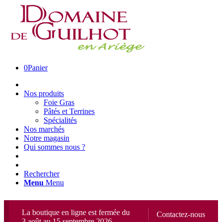
0
Panier
Nos produits
Foie Gras
Pâtés et Terrines
Spécialités
Nos marchés
Notre magasin
Qui sommes nous ?
Rechercher
Menu
Menu
La boutique en ligne est fermée du
Contactez-nous
3 août au 15 septembre 2026.